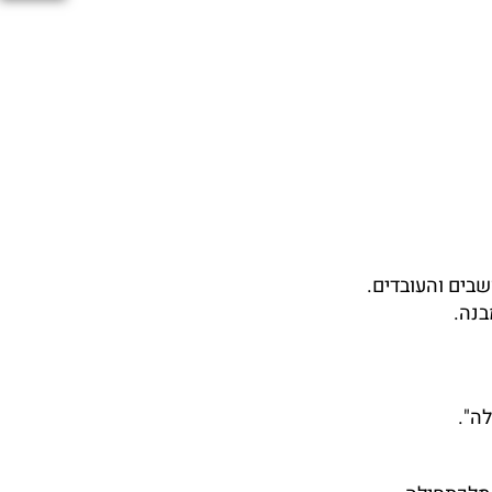
בים והעובדים.
בנה.
ה".