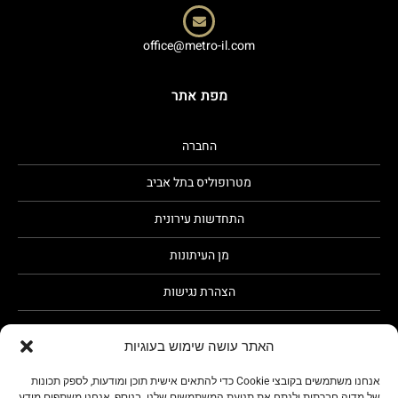
office@metro-il.com
מפת אתר
החברה
מטרופוליס בתל אביב
התחדשות עירונית
מן העיתונות
הצהרת נגישות
מגזין
האתר עושה שימוש בעוגיות
גט סטטוס
אנחנו משתמשים בקובצי Cookie כדי להתאים אישית תוכן ומודעות, לספק תכונות
של מדיה חברתית ולנתח את תנועת המשתמשים שלנו. בנוסף, אנחנו משתפים מידע