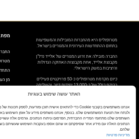
מפת 
מטרופוליס היא מהחברות המובילות והמשפיעות
בתחום ההתחדשות העירונית והמגורים בישראל.
החברה
החברה מובילה את זרוע המגורים של אלייד נדל"ן
מטרופ
מקבוצת אלייד, אחת מקבוצות האחזקה הגדולות
והיציבות במשק הישראלי.
התחדש
כיום מקדמת מטרופוליס כ-50 פרויקטים פעילים
מן העי
בהיקף כולל של כ-13,000 יחידות דיור, והשלימה
הצהרת
אכלוס של כ-1,300 יחידות.
האתר עושה שימוש בעוגיות
מגזין
גט סט
אנחנו משתמשים בקובצי Cookie כדי להתאים אישית תוכן ומודעות, לספק תכונ
ולנתח את תנועת המשתמשים שלנו. בנוסף, אנחנו משתפים מידע על אופן השימוש באת
צרו ק
השותפים שלנו מתחומי המדיה החברתית, הפרסום וניתוח הנתונים. גורמים אלה עשויי
הנתונים האלה עם מידע אחר שסיפקתם או שהם אספו בעקבות השימוש שעשיתם בשי
מדיניו
שלהם.
מדיניות פרטיות