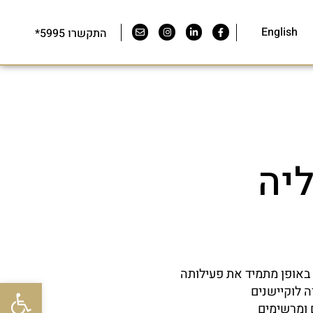
English
התקשרו 5995*
יה
באופן מתמיד את פעילותה
פתח סרגל 
 לוקיישנים
ם ומרשימים