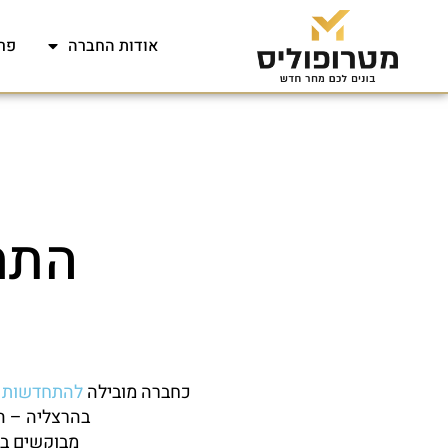
אודות החברה
פר
התח
כחברה מובילה
להתחדשות ע
בהרצליה – ה
מבוקשים ברח