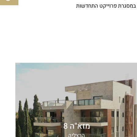
 במסגרת פרוייקט התחדשות
מזא"ה 8
הרצליה